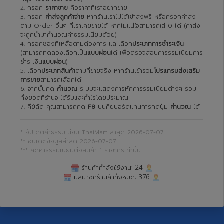
2. กรอก
ราคาขาย
คือราคาที่เราอยากขาย
3. กรอก
ค่าส่งลูกค้าจ่าย
หากร้านเราไม่ได้เข้าส่งฟรี หรือกรอกค่าส่ง
ตาม Order อื่นๆ ที่เราเคยขายได้ หากไม่แน่ใจสามารถใส่ 0 ได้ (ค่าส่ง
จะถูกนำมาคำนวณค่าธรรมเนียมด้วย)
4. กรอกช่องที่เหลือตามต้องการ และเลือก
ประเภทการชำระเงิน
(สามารถทดลองเลือกเป็น
แบบผ่อน
ได้ เพื่อตรวจสอบค่าธรรมเนียมการ
ชำระเงิน
แบบผ่อน
)
5. เลือก
ประเภทสินค้า
ตามที่ขายจริง หากร้านเข้าร่วม
โปรแกรมส่งเสริม
การขาย
สามารถเลือกได้
6. จากนั้นกด
คำนวณ
ระบบจะแสดงการหักค่าธรรมเนียมต่างๆ รวม
ทั้งยอดที่ร้านจะได้รับและกำไรโดยประมาณ
7. คีย์ลัด คุณสามารถกด
F8
บนคียบอร์ดแทนการกดปุ่ม
คำนวณ
ได้
* อัปเดตค่าธรรมเนียม ThaiMart ล่าสุด 2026-07-07
** อัปเดตข้อมูลล่าสุด 2026-07-07
*** คิดค่าธรรมเนียมต่อสินค้า 1 รายการเท่านั้น
ร้านค้ากำลังใช้งาน:
24
มีสมาชิกร้านค้าทั้งหมด:
376