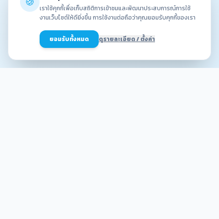
🍪
เราใช้คุกกี้เพื่อเก็บสถิติการเข้าชมและพัฒนาประสบการณ์การใช้
งานเว็บไซต์ให้ดียิ่งขึ้น การใช้งานต่อถือว่าคุณยอมรับคุกกี้ของเรา
ยอมรับทั้งหมด
ดูรายละเอียด / ตั้งค่า
ขายเท่าไหร่
ดี
สุดยอดเครื่องมือคิดค่าธรรมเนียมอันดับ #1 เพื่อคนขายของ
ออนไลน์
นโยบายความเป็นส่วนตัว
เงื่อนไขการใช้งาน
เกี่ยวกับเรา
support@sellerstatement.com
© 2026 ขายเท่าไหร่ดี.com — All rights reserved.